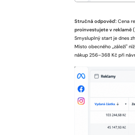
Stručná odpověď:
Cena re
proinvestujete v reklamě
(
Smysluplný start je dnes 
Místo obecného „záleží" n
nákup 256–368 Kč při návra