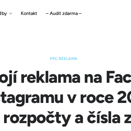
žby
Kontakt
– Audit zdarma –
PPC REKLAMA
tojí reklama na F
stagramu v roce 
 rozpočty a čísla 