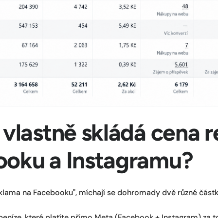
 vlastně skládá cena 
ooku a Instagramu?
 reklama na Facebooku", míchají se dohromady dvě různé částk
eníze, které platíte přímo Meta (Facebook + Instagram) za t