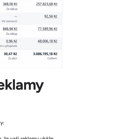
reklamy
y:
o, že vaši reklamu ukáže