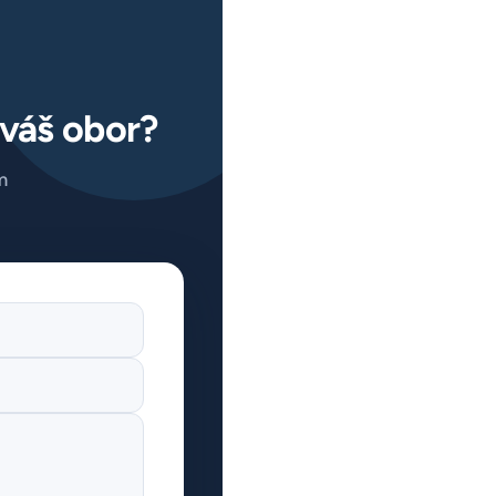
 váš obor?
m