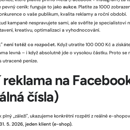
e pevný ceník: funguje to jako
aukce
. Platíte za 1000 zobraze
onkurence o vaše publikum, kvalita reklamy a roční období.
ud kampaně nespravujete sami, ale svěříte je specialistovi 
stavení, kreativu, optimalizaci a vyhodnocování.
" není totéž co rozpočet.
Když utratíte 100 000 Kč a získát
klama levná – i když absolutně jde o vysokou částku. Proto s
es utracené peníze.
jí reklama na Faceboo
álná čísla)
k plný „záleží", ukazujeme konkrétní rozpětí z reálné e-shop
 31. 5. 2026, jeden klient (e-shop).