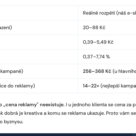
Reálné rozpětí (náš e-s
zení)
20–88 Kč
0,39–5,49 Kč
0,37–7,74 %
 kampaně)
256–368 Kč
(u hlavníh
ice do reklamy)
14–22×
(nejlepší kampa
lo „cena reklamy" neexistuje.
I u jednoho klienta se cena za pr
 jak dobrá je kreativa a komu se reklama ukazuje. Proto vám 
ho byznysu.