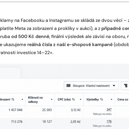
klamy na Facebooku a Instagramu se skládá ze dvou věcí – 
platíte Meta za zobrazení a prokliky v aukci), a z
případné ce
zhruba
od 500 Kč denně
, finální výsledek ale závisí na oboru,
íže ukazujeme
reálná čísla z naší e-shopové kampaně
(období
tnosti investice 14–22×.