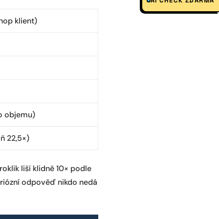
AI CHECK ZDARMA
hop klient)
o objemu)
ň 22,5×)
oklik liší klidně 10× podle
seriózní odpověď nikdo nedá