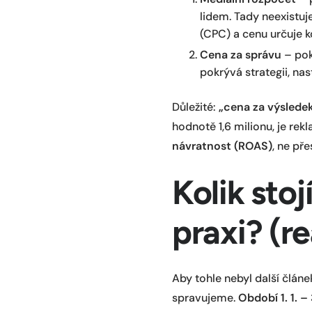
lidem. Tady neexistuj
(CPC) a cenu určuje k
Cena za správu
– pok
pokrývá strategii, na
Důležité:
„cena za výsledek
hodnotě 1,6 milionu, je re
návratnost (ROAS)
, ne př
Kolik sto
praxi? (re
Aby tohle nebyl další článe
spravujeme.
Období 1. 1. –