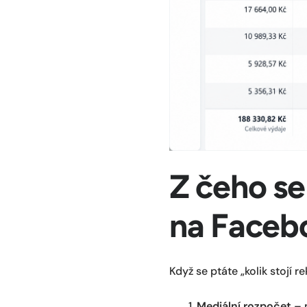
Z čeho se
na Faceb
Když se ptáte „kolik stojí
Mediální rozpočet
– p