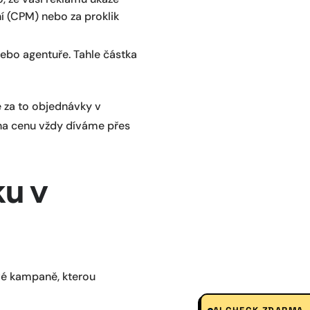
ní (CPM) nebo za proklik
nebo agentuře. Tahle částka
e za to objednávky v
e na cenu vždy díváme přes
ku v
ové kampaně, kterou