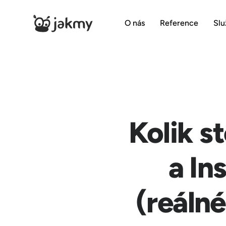
O nás
Reference
Slu
Kolik s
a In
(reálné