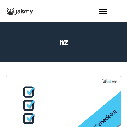
O nás
Reference
nz
Služby
Kontakt
– Audit zdarma –