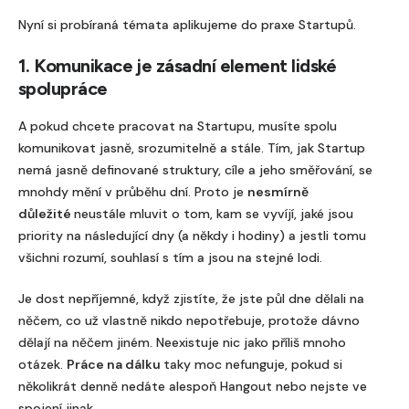
Nyní si probíraná témata aplikujeme do praxe Startupů.
1. Komunikace je zásadní element lidské
spolupráce
A pokud chcete pracovat na Startupu, musíte spolu
komunikovat jasně, srozumitelně a stále. Tím, jak Startup
nemá jasně definované struktury, cíle a jeho směřování, se
mnohdy mění v průběhu dní. Proto je
nesmírně
důležité
neustále mluvit o tom, kam se vyvíjí, jaké jsou
priority na následující dny (a někdy i hodiny) a jestli tomu
všichni rozumí, souhlasí s tím a jsou na stejné lodi.
Je dost nepříjemné, když zjistíte, že jste půl dne dělali na
něčem, co už vlastně nikdo nepotřebuje, protože dávno
dělají na něčem jiném. Neexistuje nic jako příliš mnoho
otázek.
Práce na dálku
taky moc nefunguje, pokud si
několikrát denně nedáte alespoň Hangout nebo nejste ve
spojení jinak.