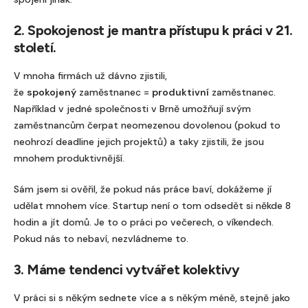
2. Spokojenost je mantra přístupu k práci v 21.
století.
V mnoha firmách už dávno zjistili,
že
spokojený
zaměstnanec =
produktivní
zaměstnanec.
Například v jedné společnosti v Brně umožňují svým
zaměstnancům čerpat neomezenou dovolenou (pokud to
neohrozí deadline jejich projektů) a taky zjistili, že jsou
mnohem produktivnější.
Sám jsem si ověřil, že pokud nás práce baví, dokážeme jí
udělat mnohem více. Startup není o tom odsedět si někde 8
hodin a jít domů. Je to o práci po večerech, o víkendech.
Pokud nás to nebaví, nezvládneme to.
3. Máme tendenci vytvářet kolektivy
V práci si s někým sednete více a s někým méně, stejně jako