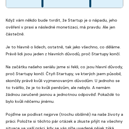
Když vám někdo bude tvrdit, že Startup je o nápadu, jeho
ověření v praxi a následné monetizaci, má pravdu. Ale jen
částečně.
Je to hlavně o lidech, ostatně, tak jako všechno, co děláme.
Právě lidi jsou jeden z hlavních důvodů, proč Startupy končí.
Na začátku našeho seriálu jsme si řekli, co jsou hlavní důvody,
proč Startupy končí. Čtyři Startupy, ve kterých jsem působil,
skončily právě kvůli vyjmenovaným důvodům. U jednoho se
to tvářilo, že je to kvůli penězům, ale nebylo. A nemám
žádnou zaručeně jasnou a jednotnou odpověď. Pokaždé to
bylo kvůli něčemu jinému.
Pojďme se podívat nejprve (trochu obšírně) na naše životy a
práci. Položte si těchto pár otázek a zkuste přijít na všechny
situace ve vaší práci, kdy se vás níže uvedené nějak týká