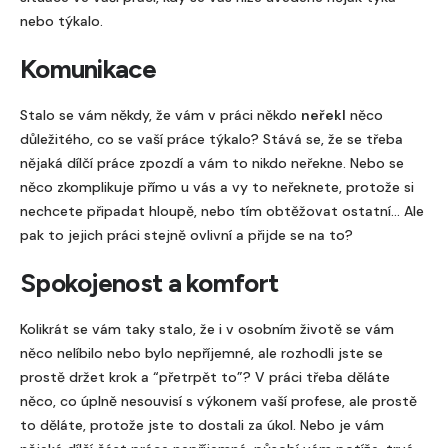
nebo týkalo.
Komunikace
Stalo se vám někdy, že vám v práci někdo
neřekl
něco
důležitého, co se vaší práce týkalo? Stává se, že se třeba
nějaká dílčí práce zpozdí a vám to nikdo neřekne. Nebo se
něco zkomplikuje přímo u vás a vy to neřeknete, protože si
nechcete připadat hloupě, nebo tím obtěžovat ostatní… Ale
pak to jejich práci stejně ovlivní a přijde se na to?
Spokojenost a komfort
Kolikrát se vám taky stalo, že i v osobním životě se vám
něco nelíbilo nebo bylo nepříjemné, ale rozhodli jste se
prostě držet krok a “přetrpět to”? V práci třeba děláte
něco, co úplně nesouvisí s výkonem vaší profese, ale prostě
to děláte, protože jste to dostali za úkol. Nebo je vám