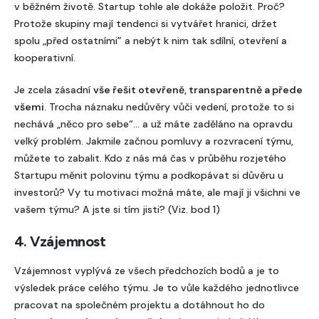
v běžném životě. Startup tohle ale dokáže položit. Proč?
Protože skupiny mají tendenci si vytvářet hranici, držet
spolu „před ostatními” a nebýt k nim tak sdílní, otevření a
kooperativní.
Je zcela zásadní
vše řešit otevřeně, transparentně a přede
všemi
. Trocha náznaku nedůvěry vůči vedení, protože to si
nechává „něco pro sebe“… a už máte zaděláno na opravdu
velký problém. Jakmile začnou pomluvy a rozvracení týmu,
můžete to zabalit. Kdo z nás má čas v průběhu rozjetého
Startupu měnit polovinu týmu a podkopávat si důvěru u
investorů? Vy tu motivaci možná máte, ale mají ji všichni ve
vašem týmu? A jste si tím jisti? (Viz. bod 1)
4. Vzájemnost
Vzájemnost vyplývá ze všech předchozích bodů a je to
výsledek práce celého týmu. Je to vůle každého jednotlivce
pracovat na společném projektu a dotáhnout ho do