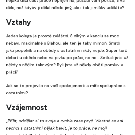
nějaká dílčí část práce nepříjemná, působí vám potíže, trvá
déle, než kdyby ji dělal někdo jiný, ale i tak ji mlčky uděláte?
Vztahy
Jeden kolega je prostě zvláštní. S nikým v kanclu se moc
nebaví, maximálně s Bláhou, ale ten je taky mimoň. Smrdí
jako popelník a na obědy s ostatními nikdy nejde. Super terč
debat u oběda nebo na pivku po práci, no ne… Setkali jste už
někdy s něčím takovým? Byli jste už někdy obětí pomluv v
práci?
Jak se to projevilo na vaší spokojenosti a míře spolupráce s
ostatními?
Vzájemnost
„
Přijít, oddělat si to svoje a rychle zase pryč. Vlastně se ani
nechci s ostatními nějak bavit, je to práce, ne moji