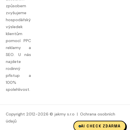
způsobem
zvyšujeme
hospodářský
výsledek
klientům
pomocí PPC
reklamy a
SEO. U nás
najdete
rodinný
přístup a
100%
spolehlivost.
Copyright 2012-2026 © jakmy s.r.o |
Ochrana osobních
údajů
AI CHECK ZDARMA