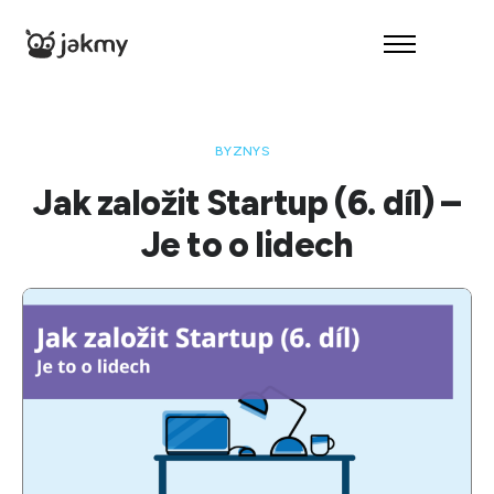
O nás
Reference
BYZNYS
Služby
Jak založit Startup (6. díl) –
Kontakt
Je to o lidech
– Audit zdarma –