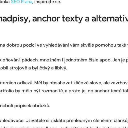
ránka
, inspirujte se.
SEO Praha
nadpisy, anchor texty a alternati
í na dobrou pozici ve vyhledávání vám skvěle pomohou také 
kloňování, pádech, množném i jednotném čísle apod. Jen je p
il strojově a byl čtivý a líbivý.
xterních odkazů. Měl by obsahovat klíčové slovo, ale zavrhova
rtfolio by mělo být rozmanité, a proto jej do anchor textů ta
 neboli popisek obrázků.
hledávače. Uživatele si získáte přehledným členěním článků