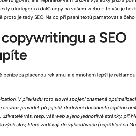
bě fungovat, ale nepřinese vám takové výsledky jako s pomo
 texty u kategorií a další copy na vašem webu – to vše je hezk
ě proto je tady SEO. Na co při psaní textů pamatovat a čeh
 copywritingu a SEO
píte
é peníze za placenou reklamu, ale mnohem lepší je reklamou
zation. V překladu toto slovní spojení znamená optimalizac
 soubor pravidel, při jejichž dodržení dosáhnete lepšího umí
 uživatelé vás, resp. váš web a jeho jednotlivé stránky, při h
čových slov, která zadávají do vyhledávače (například na G