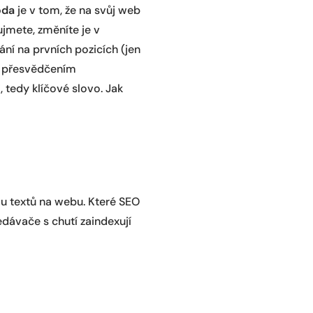
oda
je v tom, že na svůj web
ujmete, změníte je v
í na prvních pozicích (jen
te přesvědčením
 tedy klíčové slovo. Jak
ou textů na webu. Které SEO
dávače s chutí zaindexují