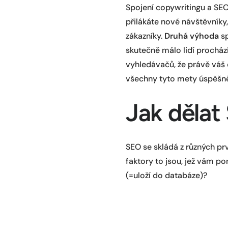
Spojení copywritingu a SEO
přilákáte nové návštěvníky
zákazníky.
Druhá výhoda
sp
skutečně málo lidí procház
vyhledávačů, že právě váš 
všechny tyto mety úspěšně 
Jak dělat
SEO se skládá z různých pr
faktory to jsou, jež vám p
(=uloží do databáze)?