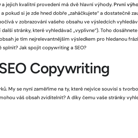
 a jejich kvalitní provedení má dvě hlavní výhody.
První výh
, a pokud si je zde hned dobře „zaháčkujete“ a dostatečně za
očívá v zobrazování vašeho obsahu ve výsledcích vyhledáván
í další stránky, které vyhledávač „vyplivne“). Toho dosáhne
obsah je tím nejrelevantnějším výsledkem pro hledanou frázi,
splnit? Jak spojit copywriting a SEO?
 SEO Copywriting
vků. My se nyní zaměříme na ty, které nejvíce souvisí s tvorb
omohou váš obsah zviditelnit? A díky čemu vaše stránky vyhle