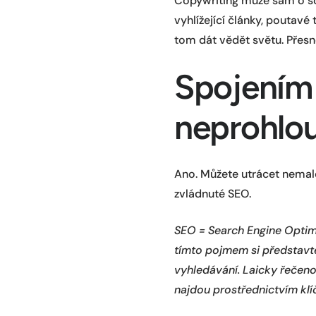
Copywriting může sám o so
vyhlížející články, poutavé
tom dát vědět světu. Přesn
Spojením
neprohlou
Ano. Můžete utrácet nemal
zvládnuté SEO.
SEO = Search Engine Optimi
tímto pojmem si představte
vyhledávání. Laicky řečeno,
najdou prostřednictvím klí