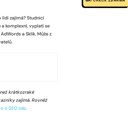
AI CHECK ZDARMA
 lidi zajímá? Studnicí
 a komplexní, vyplatí se
e AdWords a Sklik. Může z
atelů.
než krátkozraké
kazníky zajímá. Rovněž
.
ce o SEO zde