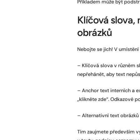
Příkladem může být podst
Klíčová slova, 
obrázků
Nebojte se jich! V umístěn
– Klíčová slova v různém s
nepřehánět, aby text nepůsob
– Anchor text interních a e
„klikněte zde“. Odkazové po
– Alternativní text obrázků
Tím zaujmete především vy