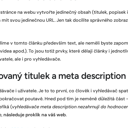
é stránce na webu vytvořte jedinečný obsah (titulek, popisek i
a mít svou jedinečnou URL. Jen tak docílíte správného zobraz
e v tomto článku především text, ale neměli byste zapomí
videa apod.). To jsou totiž prvky, které dělají články i jednotl
vatele, ale i pro vyhledávače.
ovaný titulek a meta description
dávače i uživatele. Je to to první, co člověk i vyhledávač spat
 pokračovat poutavě. Hned pod tím je neméně důležitá část 
říká (
vyhledávače meta description nezahrnují do hodnoce
e,
následuje proklik na váš web
.