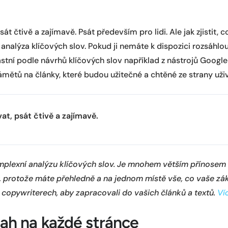
t čtivě a zajímavě. Psát především pro lidi. Ale jak zjistit, co
analýza klíčových slov. Pokud ji nemáte k dispozici rozsáhlou
astní podle návrhů klíčových slov například z nástrojů Googl
ámětů na články, které budou užitečné a chtěné ze strany uživ
at, psát čtivě a zajímavě.
lexní analýzu klíčových slov. Je mnohem větším přínosem 
, protože máte přehledně a na jednom místě vše, co vaše zá
 copywriterech, aby zapracovali do vašich článků a textů.
Ví
ah na každé stránce