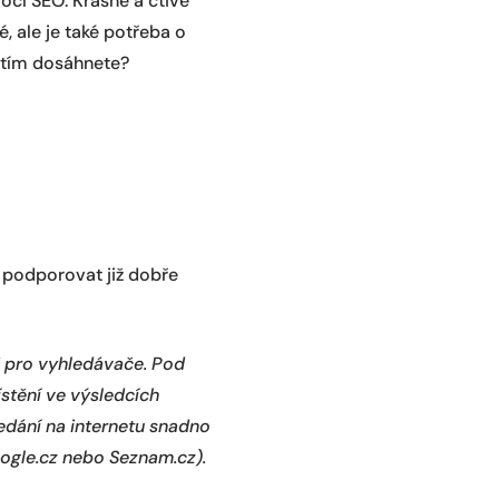
cí SEO. Krásně a čtivě
é, ale je také potřeba o
o tím dosáhnete?
 podporovat již dobře
i pro vyhledávače. Pod
stění ve výsledcích
ledání na internetu snadno
oogle.cz nebo Seznam.cz).