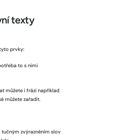
vní texty
tyto prvky:
otřeba to s nimi
t můžete i frázi například
ké můžete zařadit.
, tučným zvýrazněním slov