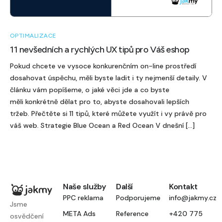
OPTIMALIZACE
11 nevšedních a rychlých UX tipů pro Váš eshop
Pokud chcete ve vysoce konkurenčním on-line prostředí
dosahovat úspěchu, měli byste ladit i ty nejmenší detaily. V
článku vám popíšeme, o jaké věci jde a co byste
měli konkrétně dělat pro to, abyste dosahovali lepších
tržeb. Přečtěte si 11 tipů, které můžete využít i vy právě pro
váš web. Strategie Blue Ocean a Red Ocean V dnešní […]
Naše služby
Další
Kontakt
PPC reklama
Podporujeme
info@jakmy.cz
Jsme
META Ads
Reference
+420 775
osvědčení