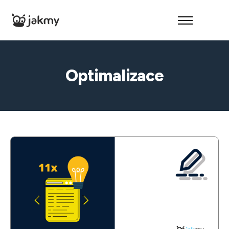
O nás
Reference
Optimalizace
Služby
Kontakt
– Audit zdarma –