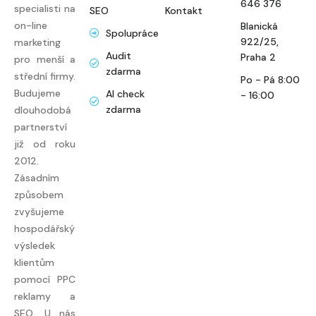
646 376
specialisti na
SEO
Kontakt
on-line
Blanická
Spolupráce
922/25,
marketing
Audit
Praha 2
pro menší a
zdarma
střední firmy.
Po - Pá 8:00
Budujeme
AI check
- 16:00
zdarma
dlouhodobá
partnerství
již od roku
2012.
Zásadním
způsobem
zvyšujeme
hospodářský
výsledek
klientům
pomocí PPC
reklamy a
SEO. U nás