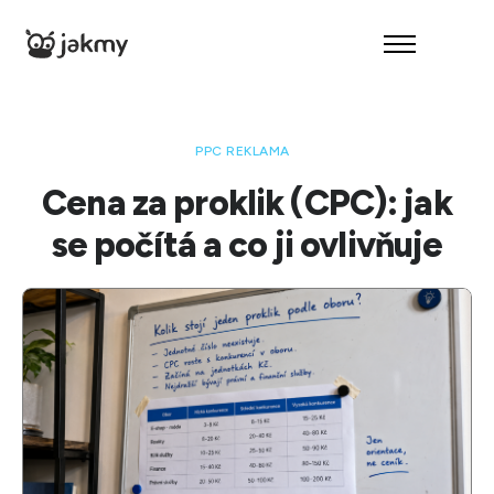
O nás
Reference
PPC REKLAMA
Služby
Cena za proklik (CPC): jak
Kontakt
se počítá a co ji ovlivňuje
– Audit zdarma –