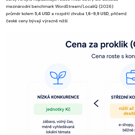
mezinárodní benchmark WordStream/LocaliQ (2026):
průměr kolem
5,4 USD
a rozpětí zhruba
1,6-9,9 USD
, přičemž
české ceny bývají výrazně nižší.