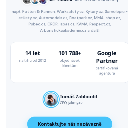
např. Potten & Pannen, Worksafety.cz, Kytary.cz, Samolepici-
etikety.cz, Automodels.cz, Boatpark.cz, MMA-shop.cz,
Pubec.cz, CRDR, ispas.cz, KAMA, Respect.cz,
Arboristickaakademie.cz a další
14 let
101 788+
Google
Partner
na trhu od 2012
objednávek
klientům
certifikovaná
agentura
Tomáš Zabloudil
CEO, jakmy.cz
Kontaktujte nás nezávazně