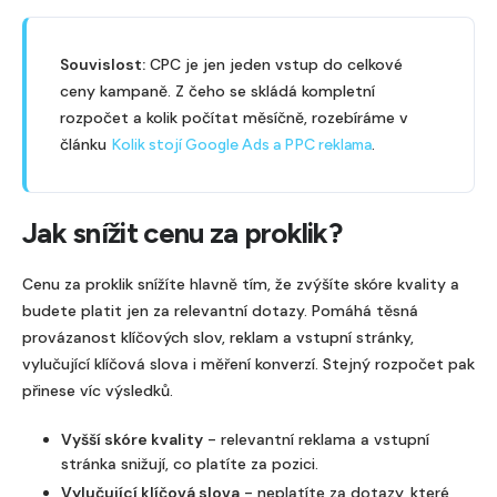
Souvislost:
CPC je jen jeden vstup do celkové
ceny kampaně. Z čeho se skládá kompletní
rozpočet a kolik počítat měsíčně, rozebíráme v
článku
.
Kolik stojí Google Ads a PPC reklama
Jak snížit cenu za proklik?
Cenu za proklik snížíte hlavně tím, že zvýšíte skóre kvality a
budete platit jen za relevantní dotazy. Pomáhá těsná
provázanost klíčových slov, reklam a vstupní stránky,
vylučující klíčová slova i měření konverzí. Stejný rozpočet pak
přinese víc výsledků.
Vyšší skóre kvality
- relevantní reklama a vstupní
stránka snižují, co platíte za pozici.
Vylučující klíčová slova
- neplatíte za dotazy, které