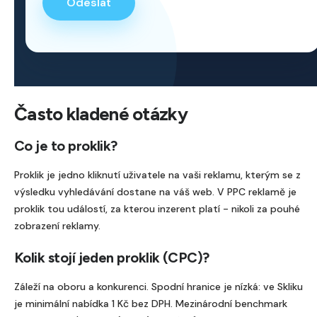
n
e
c
h
t
Často kladené otázky
e
Co je to proklik?
t
o
Proklik je jedno kliknutí uživatele na vaši reklamu, kterým se z
výsledku vyhledávání dostane na váš web. V PPC reklamě je
t
proklik tou událostí, za kterou inzerent platí - nikoli za pouhé
o
zobrazení reklamy.
p
Kolik stojí jeden proklik (CPC)?
o
l
Záleží na oboru a konkurenci. Spodní hranice je nízká: ve Skliku
je minimální nabídka 1 Kč bez DPH. Mezinárodní benchmark
e