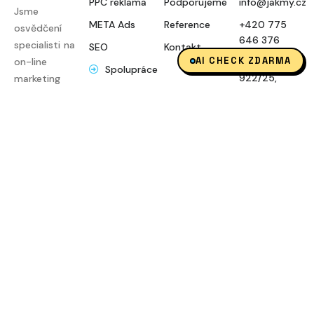
PPC reklama
Podporujeme
info@jakmy.cz
Jsme
META Ads
Reference
+420 775
osvědčení
646 376
specialisti na
SEO
Kontakt
AI CHECK ZDARMA
on-line
Blanická
Spolupráce
922/25,
marketing
Audit
Praha 2
pro menší a
zdarma
střední firmy.
Po - Pá 8:00
Budujeme
AI check
- 16:00
zdarma
dlouhodobá
partnerství
již od roku
2012.
Zásadním
způsobem
zvyšujeme
hospodářský
výsledek
klientům