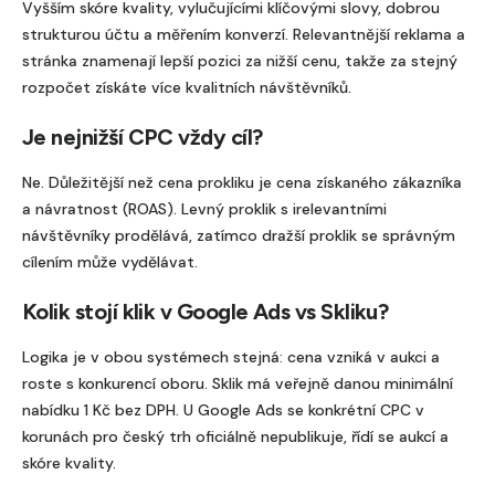
Vyšším skóre kvality, vylučujícími klíčovými slovy, dobrou
strukturou účtu a měřením konverzí. Relevantnější reklama a
stránka znamenají lepší pozici za nižší cenu, takže za stejný
rozpočet získáte více kvalitních návštěvníků.
Je nejnižší CPC vždy cíl?
Ne. Důležitější než cena prokliku je cena získaného zákazníka
a návratnost (ROAS). Levný proklik s irelevantními
návštěvníky prodělává, zatímco dražší proklik se správným
cílením může vydělávat.
Kolik stojí klik v Google Ads vs Skliku?
Logika je v obou systémech stejná: cena vzniká v aukci a
roste s konkurencí oboru. Sklik má veřejně danou minimální
nabídku 1 Kč bez DPH. U Google Ads se konkrétní CPC v
korunách pro český trh oficiálně nepublikuje, řídí se aukcí a
skóre kvality.