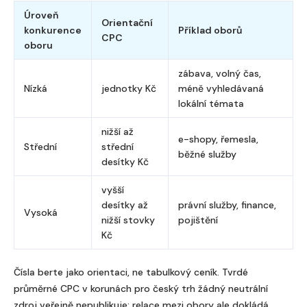
Úroveň
Orientační
konkurence
Příklad oborů
CPC
oboru
zábava, volný čas,
Nízká
jednotky Kč
méně vyhledávaná
lokální témata
nižší až
e-shopy, řemesla,
Střední
střední
běžné služby
desítky Kč
vyšší
desítky až
právní služby, finance,
Vysoká
nižší stovky
pojištění
Kč
Čísla berte jako orientaci, ne tabulkový ceník. Tvrdé
průměrné CPC v korunách pro český trh žádný neutrální
zdroj veřejně nepublikuje; relace mezi obory ale dokládá