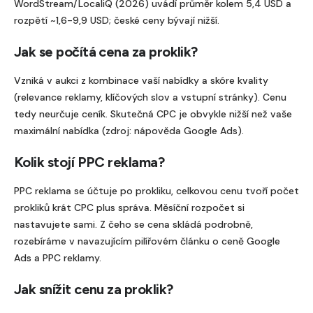
WordStream/LocaliQ (2026) uvádí průměr kolem 5,4 USD a
p
rozpětí ~1,6-9,9 USD; české ceny bývají nižší.
r
Jak se počítá cena za proklik?
á
z
Vzniká v aukci z kombinace vaší nabídky a skóre kvality
d
(relevance reklamy, klíčových slov a vstupní stránky). Cenu
tedy neurčuje ceník. Skutečná CPC je obvykle nižší než vaše
n
maximální nabídka (zdroj: nápověda Google Ads).
é
Kolik stojí PPC reklama?
.
PPC reklama se účtuje po prokliku, celkovou cenu tvoří počet
prokliků krát CPC plus správa. Měsíční rozpočet si
nastavujete sami. Z čeho se cena skládá podrobně,
rozebíráme v navazujícím pilířovém článku o ceně Google
Ads a PPC reklamy.
Jak snížit cenu za proklik?