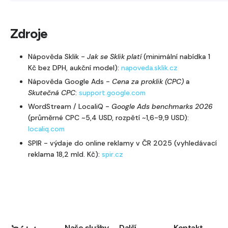
Zdroje
Nápověda Sklik -
Jak se Sklik platí
(minimální nabídka 1
Kč bez DPH, aukční model):
napoveda.sklik.cz
Nápověda Google Ads -
Cena za proklik (CPC)
a
Skutečná CPC
:
support.google.com
WordStream / LocaliQ -
Google Ads benchmarks 2026
(průměrné CPC ~5,4 USD, rozpětí ~1,6-9,9 USD):
localiq.com
SPIR - výdaje do online reklamy v ČR 2025 (vyhledávací
reklama 18,2 mld. Kč):
spir.cz
Naše služby
Další
Kontakt