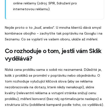
online reklamy (zdroj: SPIR, Sdružení pro
internetovou reklamu).
Nejde proto o to „buď, anebo". U mnoha klientů dává smysl
kombinace obojího - zachytíte tak poptávku na Googlu i na
Seznamu. Co se vyplatí ve vašem oboru, ukáže až měření.
Co rozhoduje o tom, jestli vám Sklik
vydělává?
Nízká cena prokliku sama o sobě nic neznamená. Důležité je,
kolik z prokliků se promění v poptávku nebo objednávku. O
tom rozhoduje vylučující klíčová slova (aby se reklama
nezobrazovala na dotazy, které nikdy nenakoupí), skóre
kvality (relevantní reklama a vstupní stránka snižují cenu
prokliku), měření konverzí (bez něj optimalizujete naslepo) a
struktura účtu (oddělené kampaně podle toho, co vydělává).