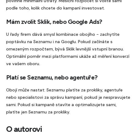
povinné minimální útraty. Měsíční rozpočet si volíte sami
podle toho, kolik chcete do kampaní investovat.
Mám zvolit Sklik, nebo Google Ads?
U řady firem dává smysl kombinace obojího - zachytíte
poptávku na Seznamu i na Googlu. Pokud začínáte s
omezeným rozpočtem, bývá Sklik levnější vstupní branou.
Optimální poměr mezi platformami ukáže až měření konverzí
ve vašem oboru.
Platí se Seznamu, nebo agentuře?
Obojí může nastat: Seznamu platíte za prokliky, agentuře
nebo specialistovi za správu kampaní, pokud je nespravujete
sami. Pokud si kampaně stavíte a optimalizujete sami,
platíte jen Seznamu za prokliky.
O autorovi