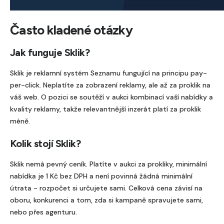
h
t
Často kladené otázky
e
Jak funguje Sklik?
t
o
Sklik je reklamní systém Seznamu fungující na principu pay-
per-click. Neplatíte za zobrazení reklamy, ale až za proklik na
t
váš web. O pozici se soutěží v aukci kombinací vaší nabídky a
o
kvality reklamy, takže relevantnější inzerát platí za proklik
p
méně.
o
Kolik stojí Sklik?
l
Sklik nemá pevný ceník. Platíte v aukci za prokliky, minimální
e
nabídka je 1 Kč bez DPH a není povinná žádná minimální
p
útrata - rozpočet si určujete sami. Celková cena závisí na
r
oboru, konkurenci a tom, zda si kampaně spravujete sami,
á
nebo přes agenturu.