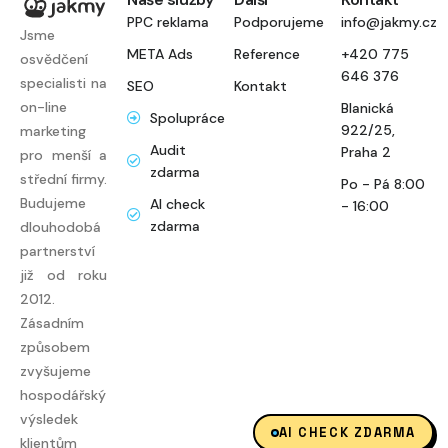
PPC reklama
Podporujeme
info@jakmy.cz
Jsme
META Ads
Reference
+420 775
osvědčení
646 376
specialisti na
SEO
Kontakt
on-line
Blanická
Spolupráce
922/25,
marketing
Audit
Praha 2
pro menší a
zdarma
střední firmy.
Po - Pá 8:00
Budujeme
AI check
- 16:00
zdarma
dlouhodobá
partnerství
již od roku
2012.
Zásadním
způsobem
zvyšujeme
hospodářský
výsledek
AI CHECK ZDARMA
klientům