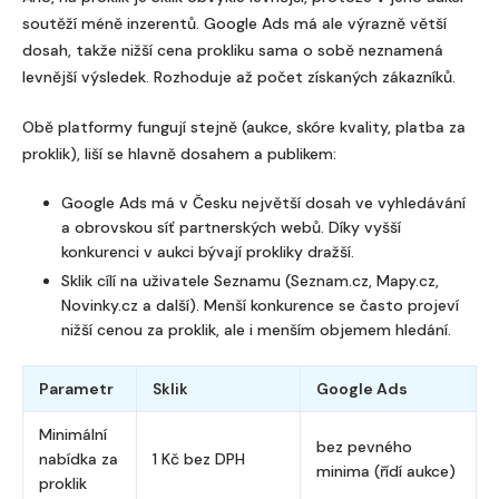
soutěží méně inzerentů. Google Ads má ale výrazně větší
dosah, takže nižší cena prokliku sama o sobě neznamená
levnější výsledek. Rozhoduje až počet získaných zákazníků.
Obě platformy fungují stejně (aukce, skóre kvality, platba za
proklik), liší se hlavně dosahem a publikem:
Google Ads má v Česku největší dosah ve vyhledávání
a obrovskou síť partnerských webů. Díky vyšší
konkurenci v aukci bývají prokliky dražší.
Sklik cílí na uživatele Seznamu (Seznam.cz, Mapy.cz,
Novinky.cz a další). Menší konkurence se často projeví
nižší cenou za proklik, ale i menším objemem hledání.
Parametr
Sklik
Google Ads
Minimální
bez pevného
nabídka za
1 Kč bez DPH
minima (řídí aukce)
proklik