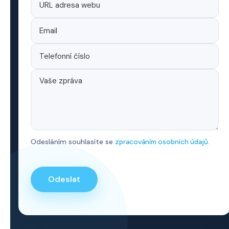
Odesláním souhlasíte se
zpracováním osobních údajů.
P
o
n
e
c