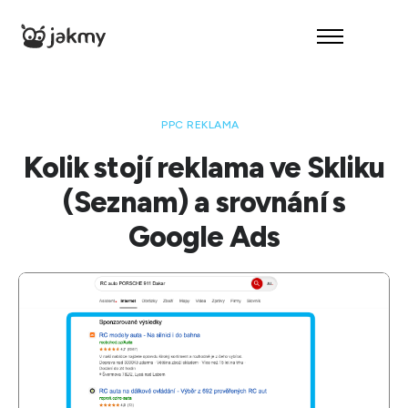
O nás
Reference
PPC REKLAMA
Služby
Kolik stojí reklama ve Skliku
Kontakt
(Seznam) a srovnání s
– Audit zdarma –
Google Ads