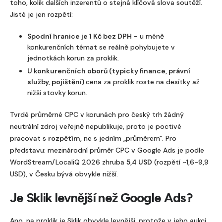
toho, kolik dalších inzerentů o stejná klíčová slova soutěží.
Jisté je jen rozpětí:
Spodní hranice je 1 Kč bez DPH
- u méně
konkurenčních témat se reálně pohybujete v
jednotkách korun za proklik.
U konkurenčních oborů (typicky finance, právní
služby, pojištění)
cena za proklik roste na desítky až
nižší stovky korun.
Tvrdé průměrné CPC v korunách pro český trh žádný
neutrální zdroj veřejně nepublikuje, proto je poctivé
pracovat s
rozpětím
, ne s jedním „průměrem". Pro
představu: mezinárodní průměr CPC v Google Ads je podle
WordStream/LocaliQ 2026 zhruba
5,4 USD
(rozpětí ~1,6-9,9
USD), v Česku bývá obvykle nižší.
Je Sklik levnější než Google Ads?
Ano, na proklik je Sklik obvykle levnější, protože v jeho aukci