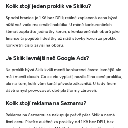
z
Kolik stojí jeden proklik ve Skliku?
d
Spodní hranice je 1 Kč bez DPH; reálně zaplacená cena bývá
n
nižší než vaše maximální nabídka. U méně konkurenčních
é
témat zaplatíte jednotky korun, u konkurenčních oborů jako
.
finance či pojištění desítky až nižší stovky korun za proklik.
Konkrétní číslo závisí na oboru.
Je Sklik levnější než Google Ads?
Na proklik bývá Sklik kvůli menší konkurenci často levnější, ale
má i menší dosah. Co se víc vyplatí, nezáleží na ceně prokliku,
ale na tom, kolik vám kanál přivede zákazníků. U řady firem
dává smysl provozovat obě platformy zároveň.
Kolik stojí reklama na Seznamu?
Reklama na Seznamu se nakupuje právě přes Sklik a nemá
fixní cenu. Platíte aukčně za prokliky od 1 Kč bez DPH, bez