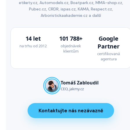
etikety.cz, Automodels.cz, Boatpark.cz, MMA-shop.cz,
Pubec.cz, CRDR, ispas.cz, KAMA, Respect.cz,
Arboristickaakademie.cz a další
14 let
101 788+
Google
Partner
na trhu od 2012
objednávek
klientům
certifikovaná
agentura
Tomáš Zabloudil
CEO, jakmy.cz
Kontaktujte nás nezávazně