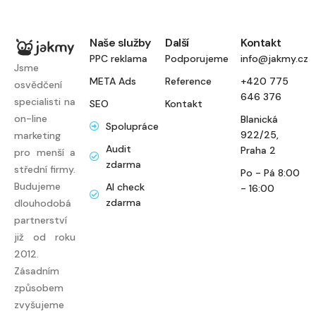
Naše služby
Další
Kontakt
PPC reklama
Podporujeme
info@jakmy.cz
Jsme
META Ads
Reference
+420 775
osvědčení
646 376
specialisti na
SEO
Kontakt
on-line
Blanická
Spolupráce
922/25,
marketing
Audit
Praha 2
pro menší a
zdarma
střední firmy.
Po - Pá 8:00
Budujeme
AI check
- 16:00
zdarma
dlouhodobá
partnerství
již od roku
2012.
Zásadním
způsobem
zvyšujeme