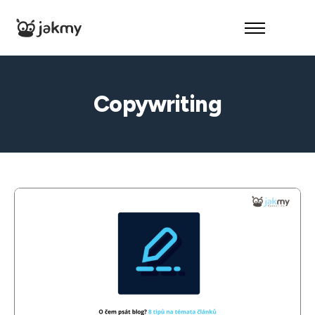
O nás
Reference
Copywriting
Služby
Kontakt
– Audit zdarma –