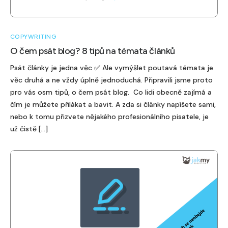
COPYWRITING
O čem psát blog? 8 tipů na témata článků
Psát články je jedna věc ✅ Ale vymýšlet poutavá témata je
věc druhá a ne vždy úplně jednoduchá. Připravili jsme proto
pro vás osm tipů, o čem psát blog. Co lidi obecně zajímá a
čím je můžete přilákat a bavit. A zda si články napíšete sami,
nebo k tomu přizvete nějakého profesionálního pisatele, je
už čistě […]